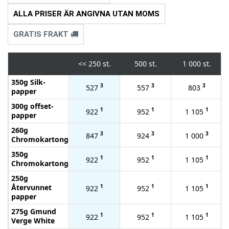
ALLA PRISER ÄR ANGIVNA UTAN MOMS
GRATIS FRAKT
<<
250 st.
500 st.
1 000 st.
350g Silk-
3
3
3
527
557
803
papper
300g offset-
1
1
1
922
952
1 105
papper
260g
3
3
3
847
924
1 000
Chromokartong
350g
1
1
1
922
952
1 105
Chromokartong
250g
Återvunnet
1
1
1
922
952
1 105
papper
275g Gmund
1
1
1
922
952
1 105
Verge White