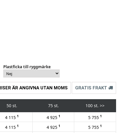
Plastficka till ryggmärke
RISER ÄR ANGIVNA UTAN MOMS
GRATIS FRAKT
50 st.
75 st.
100 st.
>>
1
1
1
4 115
4 925
5 755
1
1
1
4 115
4 925
5 755