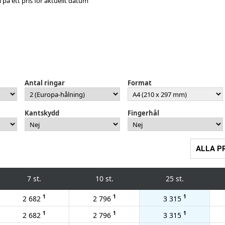
a på ett pris för aktuellt datum
Antal ringar
Format
Kantskydd
Fingerhål
ALLA P
7 st.
10 st.
25 st.
1
1
1
2 682
2 796
3 315
1
1
1
2 682
2 796
3 315