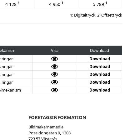
1
1
1
4 128
4 950
5 789
1: Digitaltryck, 2: Offsettryck
ekanism
Visa
Download
2 ringar
Download
4 ringar
Download
2 ringar
Download
4 ringar
Download
elmekanism
Download
FÖRETAGSINFORMATION
Bildmakarnamedia
Poseidongatan 9, 1303
723 57 Västerås