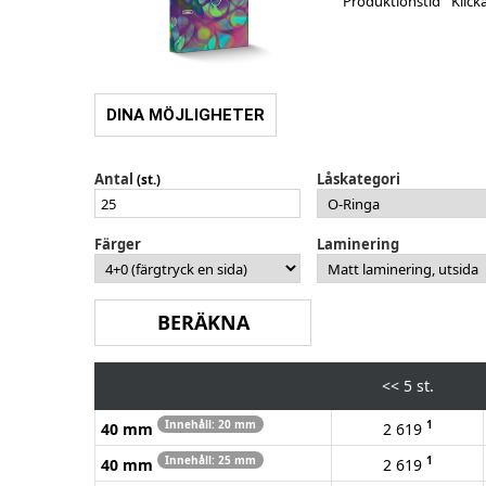
Produktionstid
Klick
DINA MÖJLIGHETER
Antal
Låskategori
(st.)
Färger
Laminering
<<
5 st.
Innehåll: 20 mm
1
40 mm
2 619
Innehåll: 25 mm
1
40 mm
2 619