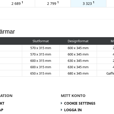
1
1
1
2 689
2 799
3 323
pärmar
Slutformat
Designformat
M
570 x 315 mm
600 x 345 mm
570 x 315 mm
600 x 345 mm
600 x 315 mm
630 x 345 mm
600 x 315 mm
630 x 345 mm
650 x 315 mm
680 x 345 mm
Gaff
ATION
MITT KONTO
KT
COOKIE SETTINGS
AP
LOGGA IN